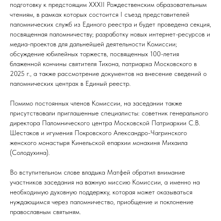
подготовку к предстоящим XXXII Рождественским образовательным
чтениям, в рамках которых состоится I съезд представителей
паломнических служб из Единого реестра и будет проведена секция,
посвященная паломничеству; разработку новых интернет-ресурсов и
медиа-проектов для дальнейшей деятельности Комиссии;
обсуждение юбилейных торжеств, посвященных 100-летия
блаженной кончины святителя Тихона, патриарха Московского в
2025 г., а также рассмотрение документов на внесение сведений о
паломнических центрах в Единый реестр.
Помимо постоянных членов Комиссии, на заседании также
присутствовали приглашенные специалисты: советник генерального
директора Паломнического центра Московской Патриархии С.В.
Шестаков и игумения Покровского Александро-Чагринского
женского монастыря Кинельской епархии монахиня Михаила
(Солодухина).
Во вступительном слове владыка Матфей обратил внимание
участников заседания на важную миссию Комиссии, а именно на
необходимую духовную поддержку, которая может оказываться
нуждающимся через паломничество, приобщение и поклонение
православным святыням.