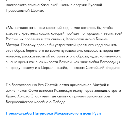
московского списка Казанской иконы в епархии Русской
Православной Церкви.
«Мы сегодня начинаем крестный ход, и мне хотелось бы, чтобы
вместе с крестным ходом, который пройдет по городам и весям всей
России, их посетила и эта святыня, Казанская икона Божией
Матери. Поэтому просил бы устроителей крестного хода принять
этот образ, беречь его во время путешествия, совершать перед ним
молебны, рассказывать об истории этого образа, чудесно явленного
в наше время как знак милости Божией, как знак любви Богородицы
к народу нашему и к Церкви нашей», — сказал Святейший Владыка.
По благословению Его Святейшества архиепископ Матфей и
архиепископ Фома вынесли Казанскую икону через западные врата
Храма Христа Спасителя, где святыню приняли организаторы
Всероссийского молебна о Победе.
Пресс-служба Патриарха Московского и всея Руси