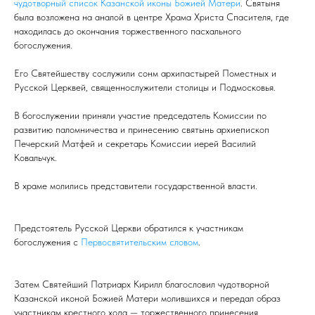
чудотворный список Казанской иконы Божией Матери
. Святыня
была возложена на аналой в центре Храма Христа Спасителя, где
находилась до окончания торжественного пасхального
богослужения.
Его Святейшеству сослужили сонм архипастырей Поместных и
Русской Церквей, священнослужители столицы и Подмосковья.
В богослужении приняли участие председатель Комиссии по
развитию паломничества и принесению святынь архиепископ
Печерский Матфей и секретарь Комиссии иерей Василий
Ковальчук.
В храме молились представители государственной власти.
Предстоятель Русской Церкви обратился к участникам
богослужения с
Первосвятительским словом
.
Затем Святейший Патриарх Кирилл благословил чудотворной
Казанской иконой Божией Матери молившихся и передал образ
участникам крестного хода — торжественного принесения