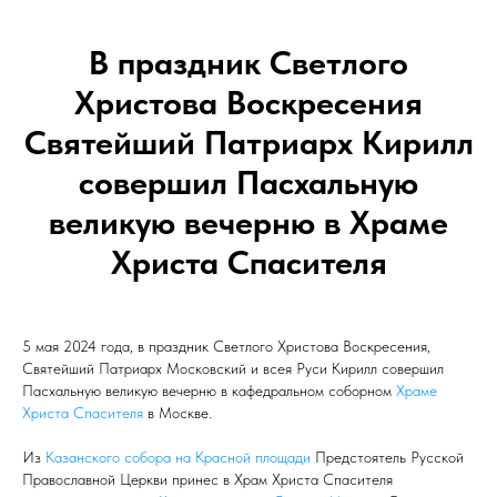
В праздник Светлого
Христова Воскресения
Святейший Патриарх Кирилл
совершил Пасхальную
великую вечерню в Храме
Христа Спасителя
5 мая 2024 года, в праздник Светлого Христова Воскресения,
Святейший Патриарх Московский и всея Руси Кирилл совершил
Пасхальную великую вечерню в кафедральном соборном
Храме
Христа Спасителя
в Москве.
Из
Казанского собора на Красной площади
Предстоятель Русской
Православной Церкви принес в Храм Христа Спасителя