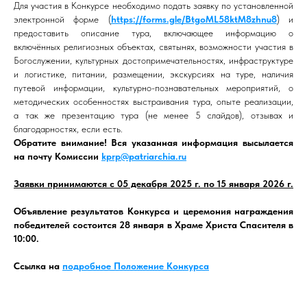
Для участия в Конкурсе необходимо подать заявку по установленной
электронной форме (
https://forms.gle/BtgoML58ktM8zhnu8
) и
предоставить описание тура, включающее информацию о
включённых религиозных объектах, святынях, возможности участия в
Богослужении, культурных достопримечательностях, инфраструктуре
и логистике, питании, размещении, экскурсиях на туре, наличия
путевой информации, культурно-познавательных мероприятий, о
методических особенностях выстраивания тура, опыте реализации,
а так же презентацию тура (не менее 5 слайдов), отзывах и
благодарностях, если есть.
Обратите внимание!
Вся указанная информация высылается
на почту Комиссии
kprp@patriarchia.ru
Заявки принимаются
с 05 декабря 2025 г. по 15 января 2026 г.
Объявление результатов Конкурса и церемония награждения
победителей состоится
28 января в Храме Христа Спасителя в
10:00.
Ссылка на
подробное Положение Конкурса