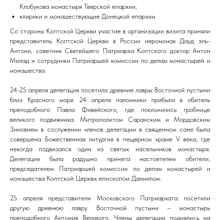
Клобукова монастыря Тверской епархии;
клирики и монашествующие Донецкой епархии.
Со стороны Коптской Церкви участие в организации визита приняли
представитель Коптской Церкви в России иеромонах Дауд эль-
Антони, советник Святейшего Патриарха Коптского доктор Антон
Милад и сотрудники Патриаршей комиссии по делам монастырей и
монашества.
24-25 апреля делегация посетила древние лавры Восточной пустыни
близ Красного моря. 24 апреля паломники прибыли в обитель
преподобного Павла Фивейского, где поклонились гробнице
великого подвижника. Митрополитом Саранским и Мордовским
Зиновием в сослужении членов делегации в священном сане была
совершена Божественная литургия в пещерном храме V века, где
некогда подвизался один из святых насельников монастыря.
Делегация была радушно принята настоятелем обители,
председателем Патриаршей комиссии по делам монастырей и
монашества Коптской Церкви епископом Даниилом.
25 апреля представители Московского Патриархата посетили
другую древнюю лавру Восточной пустыни – монастырь
преподобного Антония Великого. Члены делегации поднялись на