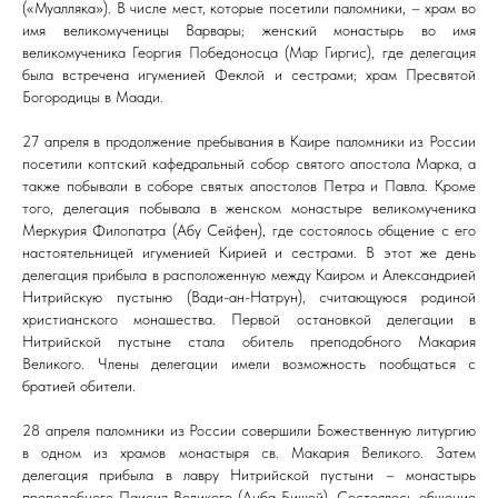
(«Муалляка»). В числе мест, которые посетили паломники, – храм во
имя великомученицы Варвары; женский монастырь во имя
великомученика Георгия Победоносца (Мар Гиргис), где делегация
была встречена игуменией Феклой и сестрами; храм Пресвятой
Богородицы в Маади.
27 апреля в продолжение пребывания в Каире паломники из России
посетили коптский кафедральный собор святого апостола Марка, а
также побывали в соборе святых апостолов Петра и Павла. Кроме
того, делегация побывала в женском монастыре великомученика
Меркурия Филопатра (Абу Сейфен), где состоялось общение с его
настоятельницей игуменией Кирией и сестрами. В этот же день
делегация прибыла в расположенную между Каиром и Александрией
Нитрийскую пустыню (Вади-ан-Натрун), считающуюся родиной
христианского монашества. Первой остановкой делегации в
Нитрийской пустыне стала обитель преподобного Макария
Великого. Члены делегации имели возможность пообщаться с
братией обители.
28 апреля паломники из России совершили Божественную литургию
в одном из храмов монастыря св. Макария Великого. Затем
делегация прибыла в лавру Нитрийской пустыни – монастырь
преподобного Паисия Великого (Анба Бишой). Состоялось общение