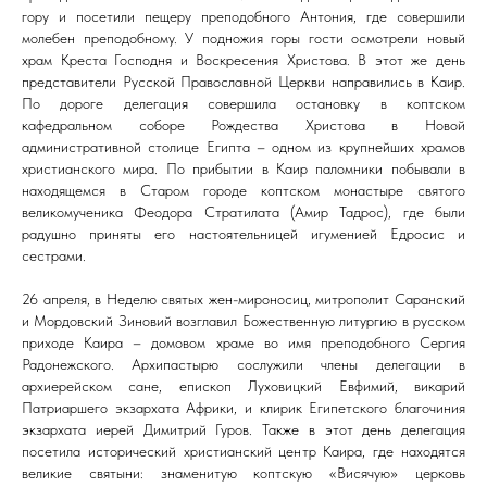
гору и посетили пещеру преподобного Антония, где совершили
молебен преподобному. У подножия горы гости осмотрели новый
храм Креста Господня и Воскресения Христова. В этот же день
представители Русской Православной Церкви направились в Каир.
По дороге делегация совершила остановку в коптском
кафедральном соборе Рождества Христова в Новой
административной столице Египта – одном из крупнейших храмов
христианского мира. По прибытии в Каир паломники побывали в
находящемся в Старом городе коптском монастыре святого
великомученика Феодора Стратилата (Амир Тадрос), где были
радушно приняты его настоятельницей игуменией Едросис и
сестрами.
26 апреля, в Неделю святых жен-мироносиц, митрополит Саранский
и Мордовский Зиновий возглавил Божественную литургию в русском
приходе Каира – домовом храме во имя преподобного Сергия
Радонежского. Архипастырю сослужили члены делегации в
архиерейском сане, епископ Луховицкий Евфимий, викарий
Патриаршего экзархата Африки, и клирик Египетского благочиния
экзархата иерей Димитрий Гуров. Также в этот день делегация
посетила исторический христианский центр Каира, где находятся
великие святыни: знаменитую коптскую «Висячую» церковь