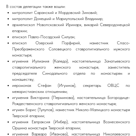
В состав делегации также вошли:
митрополит Саранский и Мордовский Зиновий;
митрополит Донецкий и Мариупольский Владимир;
архиепископ Новопсковский Иринарх, викарий Северодонецкой
епархии;
епископ Павло-Посадский Силуан;
епископ Озерский Порфирий, наместник Спасо-
Преображенского Соловецкого ставропигиального мужского
монастыря;
игумения Иулиания (Каледа), настоятельница Зачатьевского
ставропигиального женского монастыря, заместитель
председателя Синодального отдела по монастырям и
монашеству;
иеромонах Стефан (Игумнов), секретарь ОВЦС по
межхристианским отношениям;
игумения Викторина (Перминова), настоятельница Богородице-
Рождественского ставропигиального женского монастыря;
игумен Борис (Тулупов), наместник Николо-Малицкого монастыря
Тверской епархии;
игумения Евпраксия (Инбер), настоятельница Вознесенского
Оршина монастыря Тверской епархии;
игумения Варвара (Иванова), настоятельница Николаевского