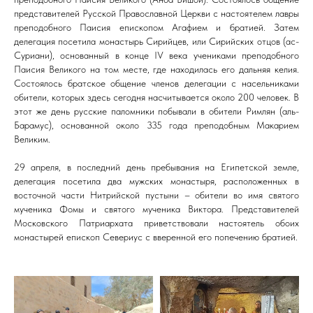
представителей Русской Православной Церкви с настоятелем лавры
преподобного Паисия епископом Агафием и братией. Затем
делегация посетила монастырь Сирийцев, или Сирийских отцов (ас-
Суриани), основанный в конце IV века учениками преподобного
Паисия Великого на том месте, где находилась его дальняя келия.
Состоялось братское общение членов делегации с насельниками
обители, которых здесь сегодня насчитывается около 200 человек. В
этот же день русские паломники побывали в обители Римлян (аль-
Барамус), основанной около 335 года преподобным Макарием
Великим.
29 апреля, в последний день пребывания на Египетской земле,
делегация посетила два мужских монастыря, расположенных в
восточной части Нитрийской пустыни – обители во имя святого
мученика Фомы и святого мученика Виктора. Представителей
Московского Патриархата приветствовали настоятель обоих
монастырей епископ Севериус с вверенной его попечению братией.