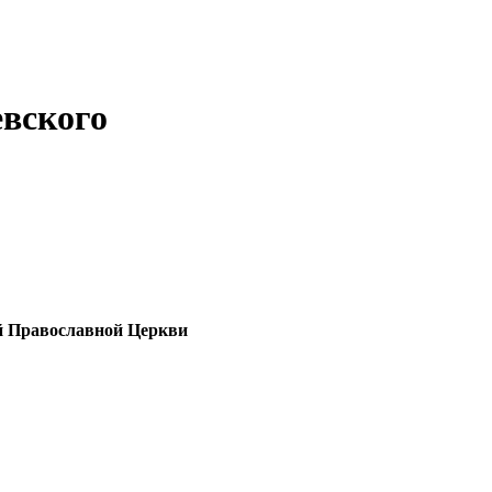
евского
й Православной Церкви