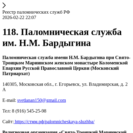
Реестр паломнических служб РФ
2026-02-22 22:07
118. Паломническая служба
им. Н.М. Бардыгина
Паломническая служба имени Н.М. Бардыгина при Свято-
Троицком Мариинском женском монастыре Коломенской
Епархии
Русской Православной Церкви (Московский
Патриархат)
140305, Московская обл., г. Егорьевск, ул. Владимирская, д. 2
А
E-mail:
svetlanan150@gmail.com
Тел: 8 (916) 545-25-98
Сайт:
https://стмм.рф/palomnicheskaya-sluzhba/
Религиозная организация «Свято-Троицкий Мариинский