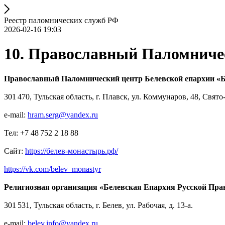
Реестр паломнических служб РФ
2026-02-16 19:03
10. Православный Паломниче
Православный Паломнический центр Белевской епархии «
301 470, Тульская область, г. Плавск, ул. Коммунаров, 48, Свят
e-mail:
hram.serg@yandex.ru
Тел: +7 48 752 2 18 88
Сайт:
https://белев-монастырь.рф/
https://vk.com/belev_monastyr
Религиозная организация «Белевская Епархия Русской Пра
301 531, Тульская область, г. Белев, ул. Рабочая, д. 13-а.
e-mail:
belev.info@yandex.ru